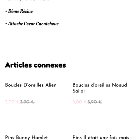
• Dôme Résine
• Attache Coeur Caoutchouc
Articles connexes
%
%
Boucles D’oreilles Alien
Boucles d’oreilles Noeud
Sailor
3,00 €
3,90 €
3,00 €
3,90 €
%
%
Pins Bunny Hamlet
Pins Il était une fois mais