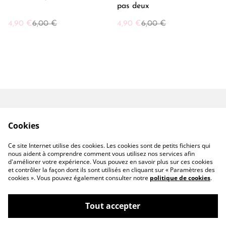
pas deux
4,90 €
6,00 €
4,90 €
6,00 €
Conditions générales
Mentions Légales
Cookies
Politique de
Politique Cookies
Confidentialité
Ce site Internet utilise des cookies. Les cookies sont de petits fichiers qui
Contactez-moi
nous aident à comprendre comment vous utilisez nos services afin
d'améliorer votre expérience. Vous pouvez en savoir plus sur ces cookies
et contrôler la façon dont ils sont utilisés en cliquant sur « Paramètres des
cookies ». Vous pouvez également consulter notre
politique de cookies
.
Tout accepter
©
2026
🎀 E-Doll ! Devenez Fan 🎀