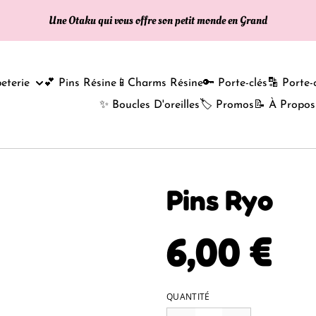
Une Otaku qui vous offre son petit monde en Grand
eterie
💕 Pins Résine
📱Charms Résine
🔑 Porte-clés
🔡 Porte-
✨ Boucles D'oreilles
🏷️ Promos
📝 À Propos
Pins Ryo
6,00 €
QUANTITÉ