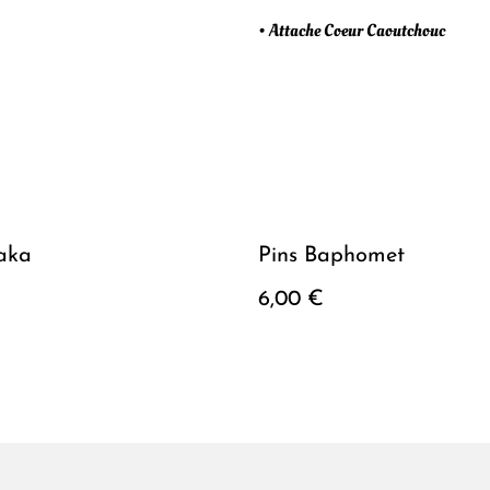
• Attache Coeur Caoutchouc
aka
Pins Baphomet
6,00 €