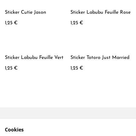
Sticker Cutie Jason
Sticker Labubu Feuille Rose
1,25 €
1,25 €
Sticker Labubu Feuille Vert
Sticker Totoro Just Married
1,25 €
1,25 €
Conditions générales
Mentions Légales
Cookies
Politique de
Politique Cookies