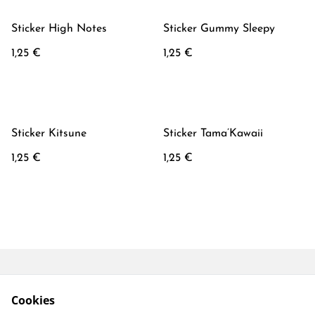
Sticker High Notes
Sticker Gummy Sleepy
1,25 €
1,25 €
Sticker Kitsune
Sticker Tama’Kawaii
1,25 €
1,25 €
Conditions générales
Mentions Légales
Cookies
Politique de
Politique Cookies