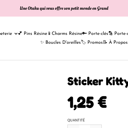
Une Otaku qui vous offre son petit monde en Grand
eterie
💕 Pins Résine
📱Charms Résine
🔑 Porte-clés
🔡 Porte-
✨ Boucles D'oreilles
🏷️ Promos
📝 À Propos
Sticker Kitt
1,25 €
QUANTITÉ