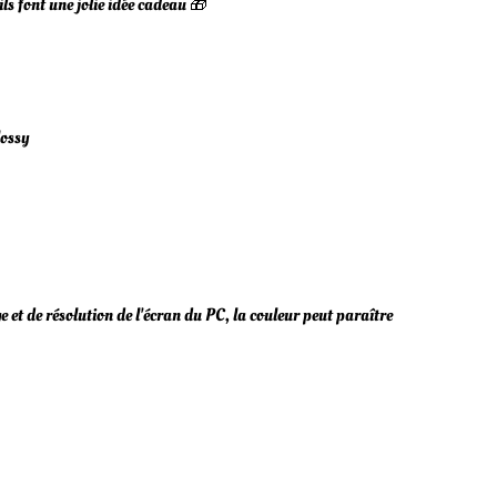
 ils font une jolie idée cadeau 🎁
lossy
e et de résolution de l'écran du PC, la couleur peut paraître