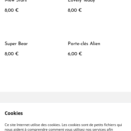
Mew Stars
Lovely Teddy
8,00 €
8,00 €
Super Bear
Porte-clés Alien
8,00 €
6,00 €
Conditions générales
Mentions Légales
Cookies
Politique de
Politique Cookies
Confidentialité
Ce site Internet utilise des cookies. Les cookies sont de petits fichiers qui
Contactez-moi
nous aident à comprendre comment vous utilisez nos services afin