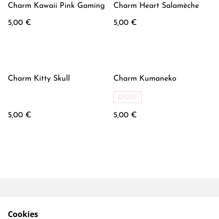
Charm Kawaii Pink Gaming
Charm Heart Salamèche
5,00 €
5,00 €
Charm Kitty Skull
Charm Kumaneko
ÉPUISÉ
5,00 €
5,00 €
Conditions générales
Mentions Légales
Cookies
Politique de
Politique Cookies