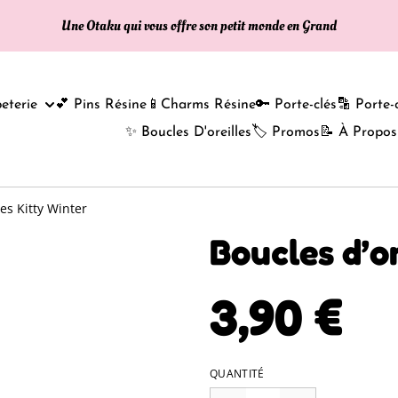
Une Otaku qui vous offre son petit monde en Grand
eterie
💕 Pins Résine
📱Charms Résine
🔑 Porte-clés
🔡 Porte-
✨ Boucles D'oreilles
🏷️ Promos
📝 À Propos
les Kitty Winter
Boucles d’or
3,90 €
QUANTITÉ