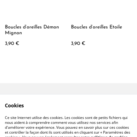
Boucles d’oreilles Démon
Boucles d’oreilles Étoile
Mignon
3,90 €
3,90 €
Conditions générales
Mentions Légales
Cookies
Politique de
Politique Cookies
Confidentialité
Ce site Internet utilise des cookies. Les cookies sont de petits fichiers qui
Contactez-moi
nous aident à comprendre comment vous utilisez nos services afin
d'améliorer votre expérience. Vous pouvez en savoir plus sur ces cookies
et contrôler la façon dont ils sont utilisés en cliquant sur « Paramètres des