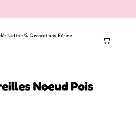
clés Lettres
💦 Décorations Résine
reilles Noeud Pois