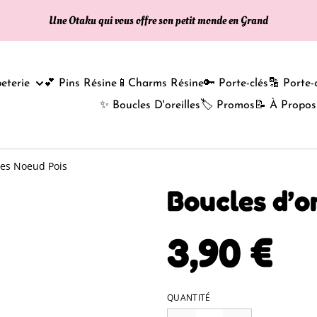
Une Otaku qui vous offre son petit monde en Grand
eterie
💕 Pins Résine
📱Charms Résine
🔑 Porte-clés
🔡 Porte-
✨ Boucles D'oreilles
🏷️ Promos
📝 À Propos
lles Noeud Pois
Boucles d’o
3,90 €
QUANTITÉ